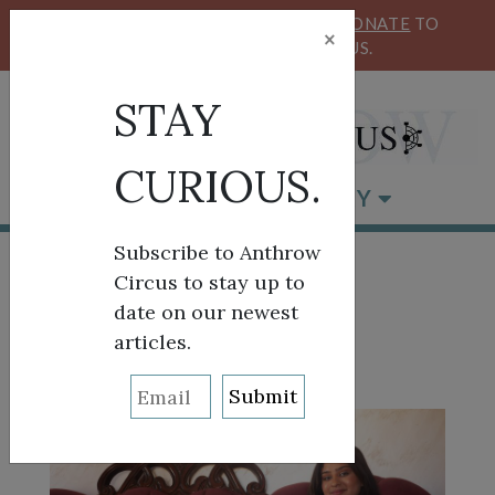
KEEP OUR CIRCUS FLYING HIGH!
DONATE
TO
×
SUPPORT ANTHROW CIRCUS.
STAY
CURIOUS.
BROWSE BY CATEGORY
Subscribe to Anthrow
Circus to stay up to
date on our newest
Who Am I?
articles.
POSTED ON
JULY 17, 2023